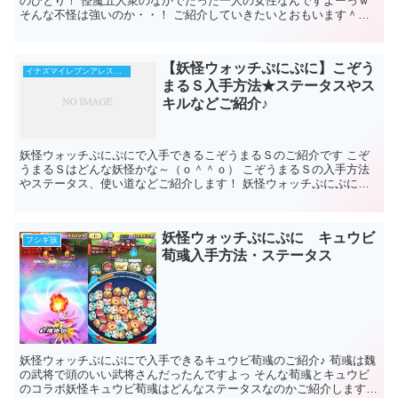
のひとり！ 怪魔五人衆のなかでたった一人の女性なんですよーっｗ
そんな不怪は強いのか・・！ ご紹介していきたいとおもいます＾＾
妖怪ウォッチぷにぷに不...
【妖怪ウォッチぷにぷに】こぞう
イナズマイレブンアレスの天秤コラボイベント
まるＳ入手方法★ステータスやス
キルなどご紹介♪
妖怪ウォッチぷにぷにで入手できるこぞうまるＳのご紹介です こぞ
うまるＳはどんな妖怪かな～（ｏ＾＾ｏ） こぞうまるＳの入手方法
やステータス、使い道などご紹介します！ 妖怪ウォッチぷにぷに
こぞうまるＳ 基本情報 ...
妖怪ウォッチぷにぷに キュウビ
フシギ族
荀彧入手方法・ステータス
妖怪ウォッチぷにぷにで入手できるキュウビ荀彧のご紹介♪ 荀彧は魏
の武将で頭のいい武将さんだったんですよっ そんな荀彧とキュウビ
のコラボ妖怪キュウビ荀彧はどんなステータスなのかご紹介します