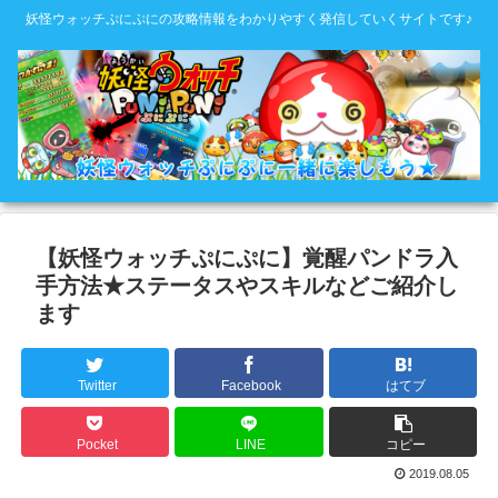
妖怪ウォッチぷにぷにの攻略情報をわかりやすく発信していくサイトです♪
【妖怪ウォッチぷにぷに】覚醒パンドラ入
手方法★ステータスやスキルなどご紹介し
ます
Twitter
Facebook
はてブ
Pocket
LINE
コピー
2019.08.05