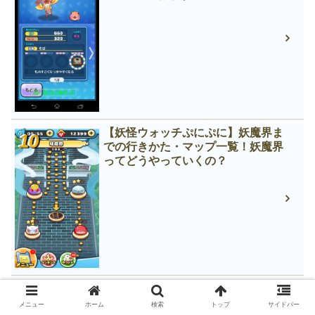
【妖怪ウォッチぷにぷに】妖魔界ま
での行きかた・マップ一覧！妖魔界
ってどうやっていくの？
【妖怪ウォッチぷにぷに】ひっさつ
わざを１０回以上使う！ってどうす
メニュー
ホーム
検索
トップ
サイドバー