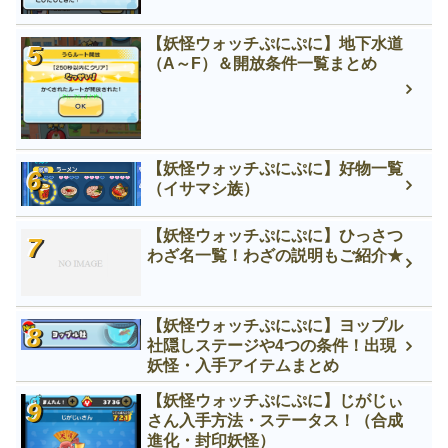
【妖怪ウォッチぷにぷに】地下水道
（A～F）＆開放条件一覧まとめ
【妖怪ウォッチぷにぷに】好物一覧
（イサマシ族）
【妖怪ウォッチぷにぷに】ひっさつ
わざ名一覧！わざの説明もご紹介★
【妖怪ウォッチぷにぷに】ヨップル
社隠しステージや4つの条件！出現
妖怪・入手アイテムまとめ
【妖怪ウォッチぷにぷに】じがじぃ
さん入手方法・ステータス！（合成
進化・封印妖怪）