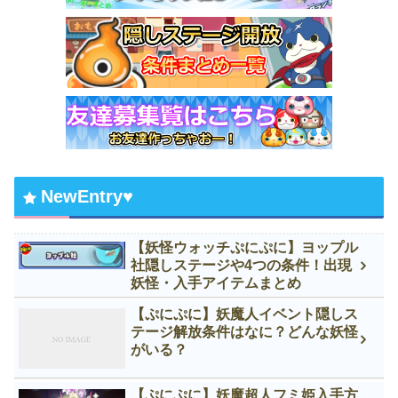
NewEntry♥
【妖怪ウォッチぷにぷに】ヨップル
社隠しステージや4つの条件！出現
妖怪・入手アイテムまとめ
【ぷにぷに】妖魔人イベント隠しス
テージ解放条件はなに？どんな妖怪
がいる？
【ぷにぷに】妖魔超人フミ姫入手方