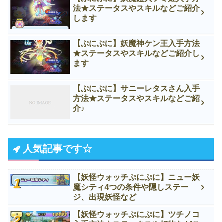
法★ステータスやスキルなどご紹介
します
【ぷにぷに】妖魔神ケン王入手方法
★ステータスやスキルなどご紹介し
ます
【ぷにぷに】サニーレタスさん入手
方法★ステータスやスキルなどご紹
介♪
人気記事です☆
【妖怪ウォッチぷにぷに】ニュー妖
魔シティ4つの条件や隠しステー
ジ、出現妖怪など
【妖怪ウォッチぷにぷに】ツチノコ