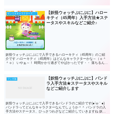
妖怪ウォッチぷにぷにキュウビ荀彧入手方...
【妖怪ウォッチぷにぷに】ハロー
サンリオキャラクターズコラボ第2弾
キティ（45周年）入手方法★ステ
ータスやスキルなどご紹介♪
妖怪ウォッチぷにぷにで入手できるハローキティ（45周年）のご紹
介です ハローキティ（45周年）はどんなキャラクターかな～（ｏ＾
＾ｏ） いやぁ～！ 時間かかり過ぎてやばかったです・・ 落ちるんか
ぁ！っていうくらい落ちま...
【妖怪ウォッチぷにぷに】パンド
フシギ族
ラ入手方法★ステータスやスキル
などご紹介します
妖怪ウォッチぷにぷにで入手できるパンドラのご紹介です(●´ω｀●)
パンドラってどんなキャラクターなんでしょうか＾＾ パンドラの入
手方法やステータス、ひっさつわざなどご紹介していきますね 妖怪