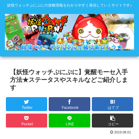
妖怪ウォッチぷにぷにの攻略情報をわかりやすく発信していくサイトです♪
【妖怪ウォッチぷにぷに】覚醒モーセ入手
方法★ステータスやスキルなどご紹介しま
す
Twitter
Facebook
はてブ
Pocket
LINE
コピー
2019.08.01