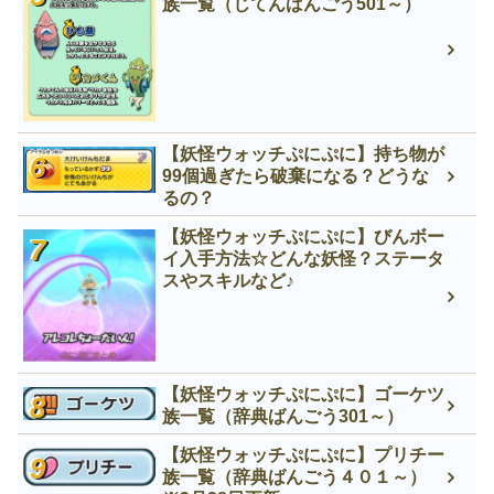
族一覧（じてんばんごう501～）
【妖怪ウォッチぷにぷに】持ち物が
99個過ぎたら破棄になる？どうな
るの？
【妖怪ウォッチぷにぷに】びんボー
イ入手方法☆どんな妖怪？ステータ
スやスキルなど♪
【妖怪ウォッチぷにぷに】ゴーケツ
族一覧（辞典ばんごう301～）
【妖怪ウォッチぷにぷに】プリチー
族一覧（辞典ばんごう４０１～）