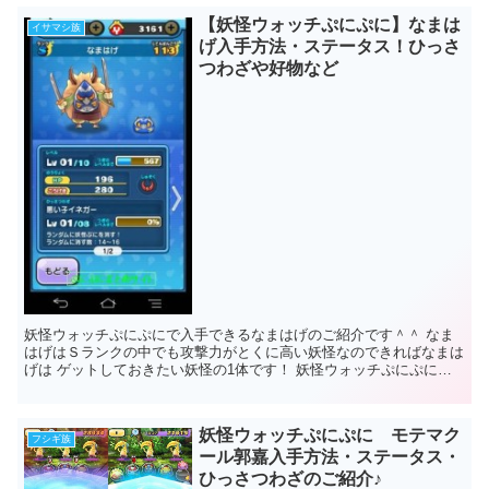
【妖怪ウォッチぷにぷに】なまは
イサマシ族
げ入手方法・ステータス！ひっさ
つわざや好物など
妖怪ウォッチぷにぷにで入手できるなまはげのご紹介です＾＾ なま
はげはＳランクの中でも攻撃力がとくに高い妖怪なのできればなまは
げは ゲットしておきたい妖怪の1体です！ 妖怪ウォッチぷにぷに
なまはげ なまはげは、Ｓランクのなか...
妖怪ウォッチぷにぷに モテマク
フシギ族
ール郭嘉入手方法・ステータス・
ひっさつわざのご紹介♪