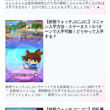
えんらえんらは進化系妖怪なので元の素材こえんらを入手しなければ
入手できません！ なので先にこえんらを入手しましょうね＾＾ ▲こ
えんら入手方法 というわけで...
【妖怪ウォッチぷにぷに】コニャ
フシギ族
ン入手方法・ステータス！3パタ
ーンで入手可能！どうやって入手
する？
妖怪ウォッチぷにぷにでゲットできる名探偵コニャンのご紹介です＾
＾ 名探偵コニャンは、期間限定で入手できるぷになのでぜひがんば
ってゲットしましょうね＾＾ 妖怪ウォッチぷにぷにコニャン入手方
法 名探偵コニャンの入手方法は何個か...
【妖怪ウォッチぷにぷに】切札勝