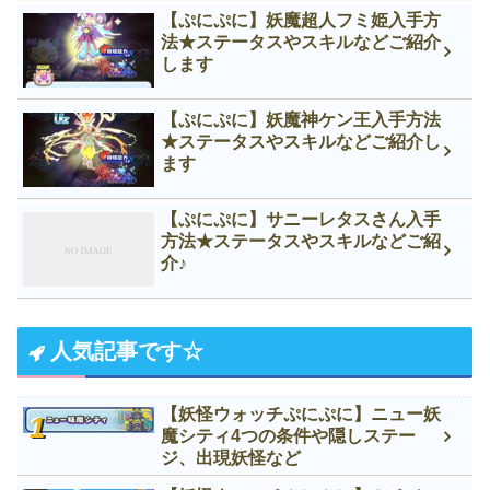
【ぷにぷに】妖魔超人フミ姫入手方
法★ステータスやスキルなどご紹介
します
【ぷにぷに】妖魔神ケン王入手方法
★ステータスやスキルなどご紹介し
ます
【ぷにぷに】サニーレタスさん入手
方法★ステータスやスキルなどご紹
介♪
人気記事です☆
【妖怪ウォッチぷにぷに】ニュー妖
魔シティ4つの条件や隠しステー
ジ、出現妖怪など