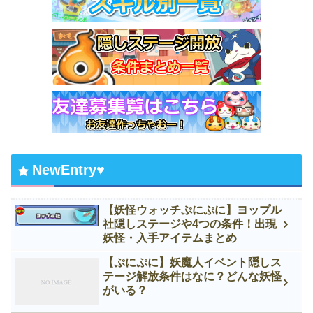
NewEntry♥
【妖怪ウォッチぷにぷに】ヨップル
社隠しステージや4つの条件！出現
妖怪・入手アイテムまとめ
【ぷにぷに】妖魔人イベント隠しス
テージ解放条件はなに？どんな妖怪
がいる？