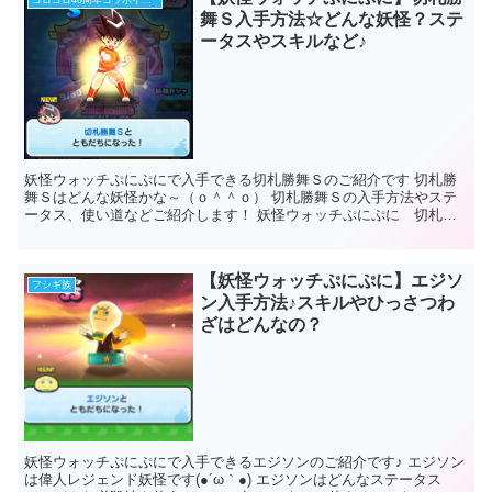
コロコロ40周年コラボイベント
舞Ｓ入手方法☆どんな妖怪？ステ
ータスやスキルなど♪
妖怪ウォッチぷにぷにで入手できる切札勝舞Ｓのご紹介です 切札勝
舞Ｓはどんな妖怪かな～（ｏ＾＾ｏ） 切札勝舞Ｓの入手方法やステ
ータス、使い道などご紹介します！ 妖怪ウォッチぷにぷに 切札勝
舞Ｓ 入手方法 切札勝舞...
【妖怪ウォッチぷにぷに】エジソ
フシギ族
ン入手方法♪スキルやひっさつわ
ざはどんなの？
妖怪ウォッチぷにぷにで入手できるエジソンのご紹介です♪ エジソン
は偉人レジェンド妖怪です(●´ω｀●) エジソンはどんなステータス