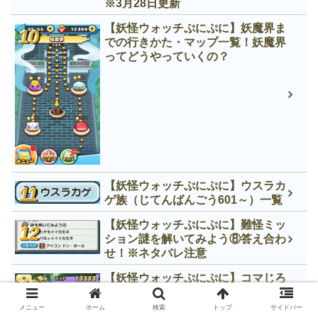
※3月28日更新
【妖怪ウォッチぷにぷに】妖魔界ま
での行きかた・マップ一覧！妖魔界
ってどうやっていくの？
【妖怪ウォッチぷにぷに】ウスラカ
ゲ族（じてんばんごう601～）一覧
【妖怪ウォッチぷにぷに】難怪ミッ
ション謎を解いてみよう⑧答え合わ
せ！※ネタバレ注意
【妖怪ウォッチぷにぷに】コマじろ
うの入手できる場所はどこ？必殺技
や使い道などをご紹介！
メニュー
ホーム
検索
トップ
サイドバー