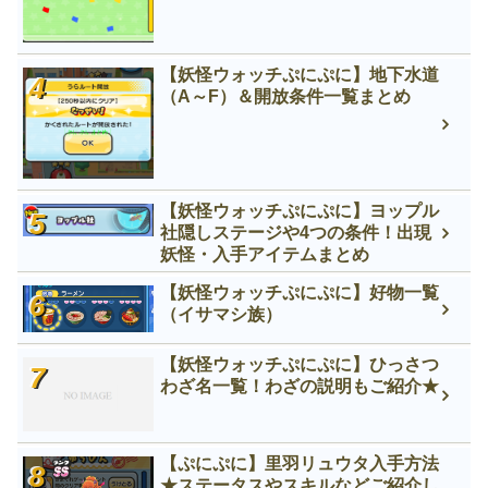
【妖怪ウォッチぷにぷに】地下水道
（A～F）＆開放条件一覧まとめ
【妖怪ウォッチぷにぷに】ヨップル
社隠しステージや4つの条件！出現
妖怪・入手アイテムまとめ
【妖怪ウォッチぷにぷに】好物一覧
（イサマシ族）
【妖怪ウォッチぷにぷに】ひっさつ
わざ名一覧！わざの説明もご紹介★
【ぷにぷに】里羽リュウタ入手方法
★ステータスやスキルなどご紹介し