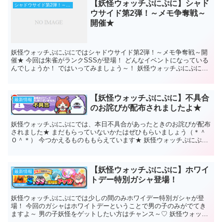
【妖怪ウォッチぷにぷに】シャド
シャドウサイド第2弾！～メモ争奪戦～
ウサイド第2弾！～メモ争奪戦～
開催★
妖怪ウォッチぷにぷにではシャドウサイド第2弾！～メモ争奪戦～開
催★ 今回は朱雀がランクSSSが登場！ どんなイベントになっている
んでしょうか！ ではいってみましょう～！ 妖怪ウォッチぷにぷに
シャドウサイド第2弾！～メモ...
【妖怪ウォッチぷにぷに】不具合
最新情報
のお詫びが配布されましたよ★
妖怪ウォッチぷにぷにでは、本日不具合があったときのお詫びが配布
されました★ まだもらっていないかたはぜひもらいましょう（＊＾
Ｏ＾＊） 今つかえるものももらえています★ 妖怪ウォッチぷにぷ
に 不具合のお詫びが配布されましたよ★ ...
【妖怪ウォッチぷにぷに】ホワイ
最新情報
トデー特別ガシャ登場！
妖怪ウォッチぷにぷにでは少しの間のみホワイデー特別ガシャが登
場！ 今回のガシャはホワイトデーということで男の子のみがでてき
ますよ～ 男の子妖怪をゲットしたい方はチャンス～♡ 妖怪ウォッチ
ぷにぷにホワイトデー特別ガシャ登場 ...