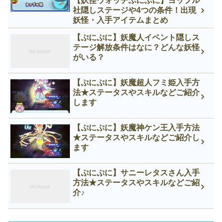
【妖怪ウォッチぷにぷに】ヨップル
社隠しステージや4つの条件！出現
妖怪・入手アイテムまとめ
【ぷにぷに】妖魔人イベント隠しス
テージ解放条件はなに？どんな妖怪
がいる？
【ぷにぷに】妖魔超人フミ姫入手方
法★ステータスやスキルなどご紹介
します
【ぷにぷに】妖魔神ケン王入手方法
★ステータスやスキルなどご紹介し
ます
【ぷにぷに】サニーレタスさん入手
方法★ステータスやスキルなどご紹
介♪