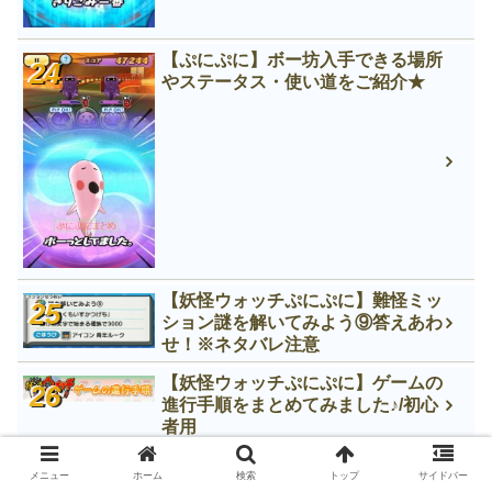
【ぷにぷに】ボー坊入手できる場所
やステータス・使い道をご紹介★
【妖怪ウォッチぷにぷに】難怪ミッ
ション謎を解いてみよう⑨答えあわ
せ！※ネタバレ注意
【妖怪ウォッチぷにぷに】ゲームの
進行手順をまとめてみました♪/初心
者用
【妖怪ウォッチぷにぷに】ウォルナ
メニュー
ホーム
検索
トップ
サイドバー
ービレッジ隠しステージ3つの条