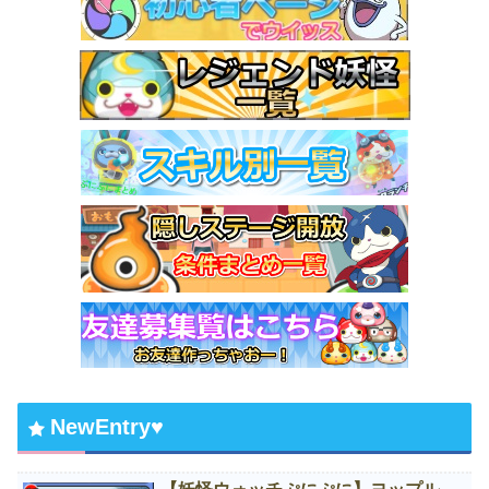
NewEntry♥