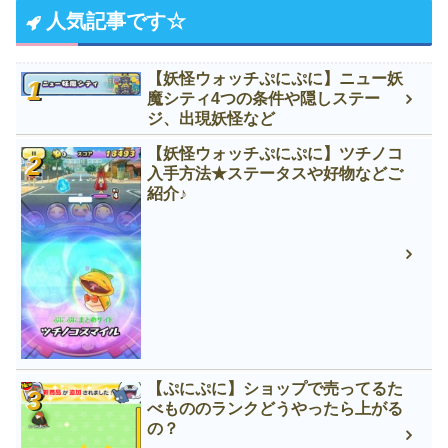
人気記事です☆
【妖怪ウォッチぷにぷに】ニュー妖
魔シティ4つの条件や隠しステー
ジ、出現妖怪など
【妖怪ウォッチぷにぷに】ツチノコ
入手方法★ステータスや好物などご
紹介♪
【ぷにぷに】ショップで売ってるた
べもののランクどうやったら上がる
の？