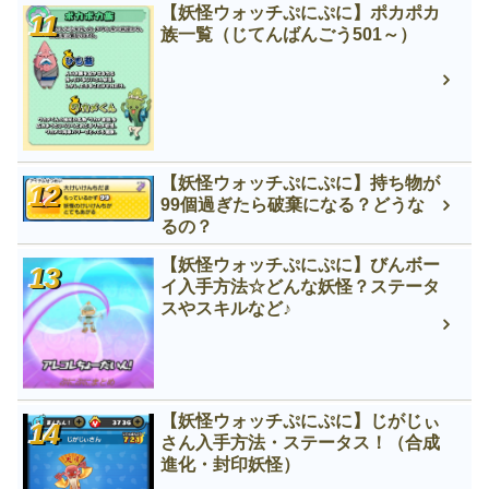
【妖怪ウォッチぷにぷに】ポカポカ
族一覧（じてんばんごう501～）
【妖怪ウォッチぷにぷに】持ち物が
99個過ぎたら破棄になる？どうな
るの？
【妖怪ウォッチぷにぷに】びんボー
イ入手方法☆どんな妖怪？ステータ
スやスキルなど♪
【妖怪ウォッチぷにぷに】じがじぃ
さん入手方法・ステータス！（合成
進化・封印妖怪）