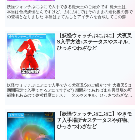
妖怪ウォッチぷにぷにで入手できる魔天王のご紹介です 魔天王は、
本当は合成妖怪なんですけど、ぷにぷにではそのままの進化後の姿で
の登場となりました 本当はまてんしとアイテムを合成してこの姿に
なるんですよ(*'ω'*) ...
【妖怪ウォッチぷにぷに】犬夜叉
少年サンデーコラボイベント
S入手方法♪ステータスやスキル、
ひっさつわざなど
妖怪ウォッチぷにぷにで入手できる犬夜叉Sのご紹介です 犬夜叉Sは
期間限定で入手できるぷにです(*'ω'*) 期間外であればまあ再登場の可
能性もあるので参考程度に♪ ステータスやスキル、ひっさつわざなど
もご紹介してい...
【妖怪ウォッチぷにぷに】やきモ
イサマシ族
チ入手場所★ステータスや好物、
ひっさつわざなど