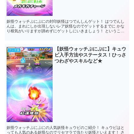
妖怪ウォッチぷにぷにの封印妖怪はつでんしんゲット！ はつでんし
んは、まれにしか出現しないレア妖怪なのでゲットするまでに かな
り根気がいりますが諦めずにゲットしにいきましょう！ ということ
でステータスなどを公開していきますよ...
【妖怪ウォッチぷにぷに】キュウ
フシギ族
ビ入手方法やステータス！ひっさ
つわざやスキルなど★
妖怪ウォッチぷにぷにの人気妖怪キュウビのご紹介！ キュウビはと
っても人気のある妖怪なのでリセマラで当たり妖怪といえます！ さ