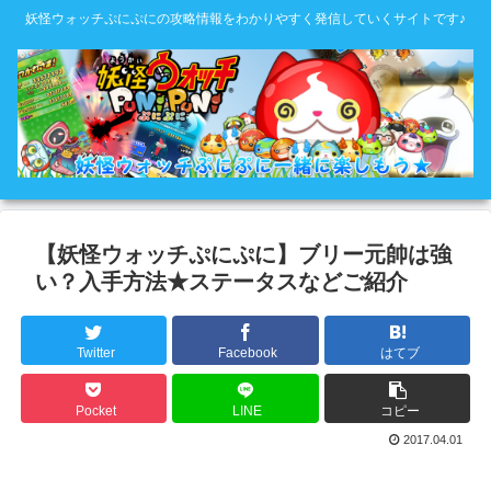
妖怪ウォッチぷにぷにの攻略情報をわかりやすく発信していくサイトです♪
【妖怪ウォッチぷにぷに】ブリー元帥は強
い？入手方法★ステータスなどご紹介
Twitter
Facebook
はてブ
Pocket
LINE
コピー
2017.04.01