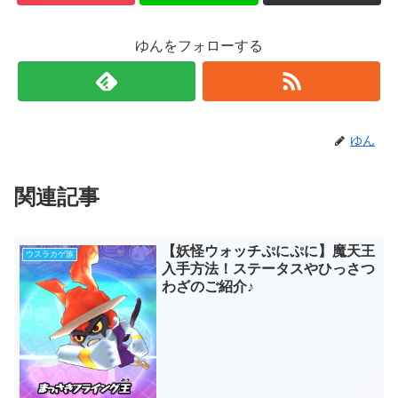
ゆんをフォローする
ゆん
関連記事
【妖怪ウォッチぷにぷに】魔天王
ウスラカゲ族
入手方法！ステータスやひっさつ
わざのご紹介♪