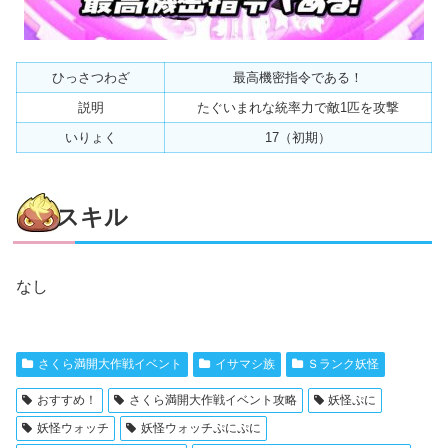
ひっさつわざ
最高機密指令である！
説明
たぐいまれな統率力で敵1匹を攻撃
いりょく
17（初期）
スキル
なし
さくら満開大作戦イベント
イサマシ族
Ｓランク妖怪
おすすめ！
さくら満開大作戦イベント攻略
妖怪ぷに
妖怪ウォッチ
妖怪ウォッチぷにぷに