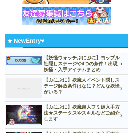
NewEntry♥
【妖怪ウォッチぷにぷに】ヨップル
社隠しステージや4つの条件！出現
妖怪・入手アイテムまとめ
【ぷにぷに】妖魔人イベント隠しス
テージ解放条件はなに？どんな妖怪
がいる？
【ぷにぷに】妖魔超人フミ姫入手方
法★ステータスやスキルなどご紹介
します