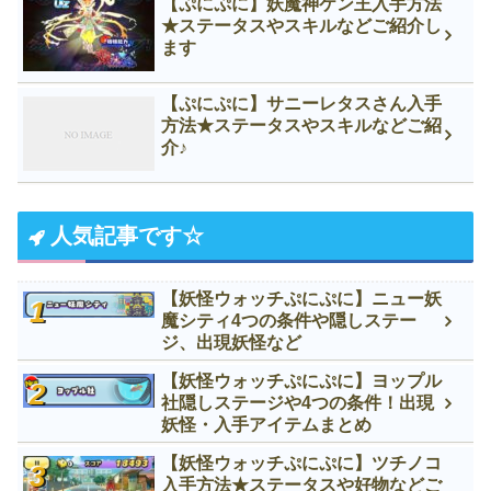
【ぷにぷに】妖魔神ケン王入手方法
★ステータスやスキルなどご紹介し
ます
【ぷにぷに】サニーレタスさん入手
方法★ステータスやスキルなどご紹
介♪
人気記事です☆
【妖怪ウォッチぷにぷに】ニュー妖
魔シティ4つの条件や隠しステー
ジ、出現妖怪など
【妖怪ウォッチぷにぷに】ヨップル
社隠しステージや4つの条件！出現
妖怪・入手アイテムまとめ
【妖怪ウォッチぷにぷに】ツチノコ
入手方法★ステータスや好物などご