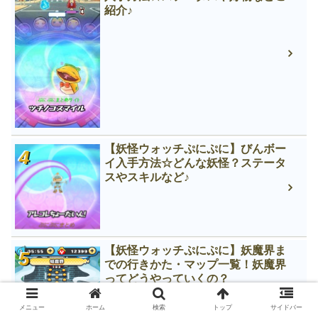
紹介♪
【妖怪ウォッチぷにぷに】びんボー
イ入手方法☆どんな妖怪？ステータ
スやスキルなど♪
【妖怪ウォッチぷにぷに】妖魔界ま
での行きかた・マップ一覧！妖魔界
ってどうやっていくの？
メニュー
ホーム
検索
トップ
サイドバー